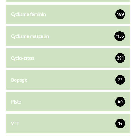
Cyclisme féminin
489
Cyclisme masculin
1136
Cyclo-cross
391
Dopage
22
Piste
40
VTT
14