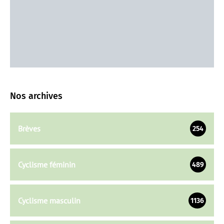
Nos archives
Brèves
254
Cyclisme féminin
489
Cyclisme masculin
1136