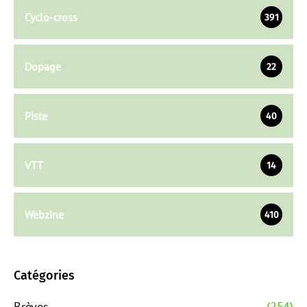
Cyclo-cross
391
Dopage
22
Piste
40
VTT
14
Webzine
410
Catégories
Brèves
(254)