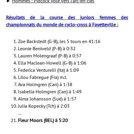
►
Hommes : Pidcock vole vers l’arc-en-ciel
Résultats de la course des juniors femmes des
championnats du monde de cyclo-cross à Fayetteville :
Zoe Backstedt (G-B), les 5 tours en 41:16
Leonie Bentveld (P-B) à 0:32
Lauren Molengraaf (P-B) à 0:57
Ella Maclean-Howell (G-B) à 1:06
Federica Venturelli (Ita) à 1:09
Lilou Fabregue (Fra) m.t.
Ava Holmgren (Can) à 1:38
Isabella Holmgren (Can) à 1:49
Alma Johansson (Suè) à 1:57
Julia Kopecky (Tch) à 2:03
…
Fleur Moors (BEL) à 5:20