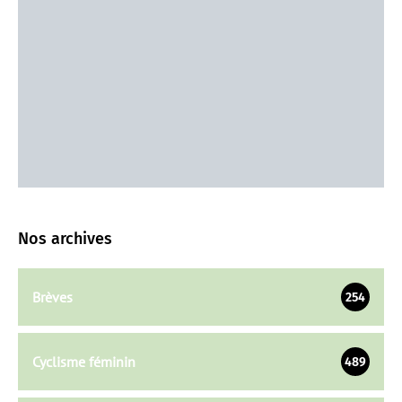
Nos archives
Brèves
254
Cyclisme féminin
489