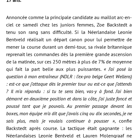
17 ans.
Annoncée comme la principale candidate au maillot arc-en-
ciel ce samedi chez les juniors femmes, Zoe Backstedt a
tenu son rang sans difficulté. Si la Néerlandaise Leonie
Bentveld réalisait un départ canon pour lui permettre de
mener la course durant un demi-tour, sa rivale britannique
reprenait les commandes dès la première grande ascension
de la matinée, sur ces 250 mètres à plus de 7% de moyenne
qui fait la part belle aux plus puissantes.
« J’ai posé la
question à mon entraîneur (NDLR : l’ex-pro belge Geert Wellens)
: est-ce que j’attaque dès le premier tour ou est-ce que j’attends
? Il m’a répondu : si tu te sens bien, vas-y à fond. J’ai bien
démarré en deuxième position et dans la côte, j’ai juste foncé et
poussé tant que je pouvais. Au premier passage devant les
boxes, mon équipe m’a dit que j’avais cinq ou dix secondes, je ne
sais plus, mais je voulais continuer à pousser »
, confie
Backstedt après course. La tactique était gagnante : les
Néerlandaises Leonie Bentveld et Lauren Molengraaf ne