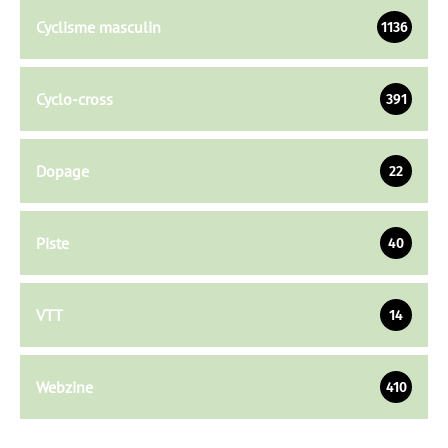
Cyclisme masculin
1136
Cyclo-cross
391
Dopage
22
Piste
40
VTT
14
Webzine
410