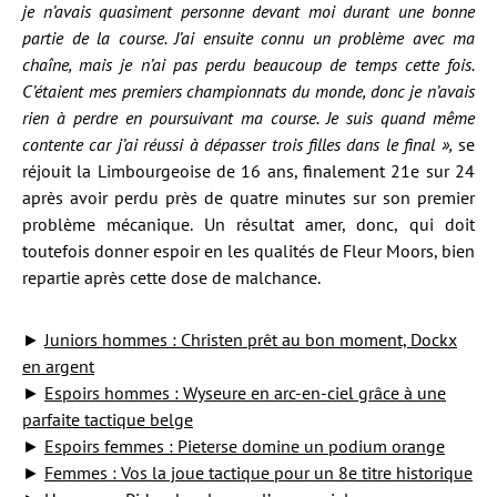
je n’avais quasiment personne devant moi durant une bonne
partie de la course. J’ai ensuite connu un problème avec ma
chaîne, mais je n’ai pas perdu beaucoup de temps cette fois.
C’étaient mes premiers championnats du monde, donc je n’avais
rien à perdre en poursuivant ma course. Je suis quand même
contente car j’ai réussi à dépasser trois filles dans le final »,
se
réjouit la Limbourgeoise de 16 ans, finalement 21e sur 24
après avoir perdu près de quatre minutes sur son premier
problème mécanique. Un résultat amer, donc, qui doit
toutefois donner espoir en les qualités de Fleur Moors, bien
repartie après cette dose de malchance.
►
Juniors hommes : Christen prêt au bon moment, Dockx
en argent
►
Espoirs hommes : Wyseure en arc-en-ciel grâce à une
parfaite tactique belge
►
Espoirs femmes : Pieterse domine un podium orange
►
Femmes : Vos la joue tactique pour un 8e titre historique