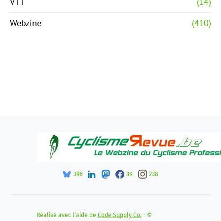
VTT
(14)
Webzine
(410)
396
3K
238
Réalisé avec l'aide de
Code Supply Co.
- ©