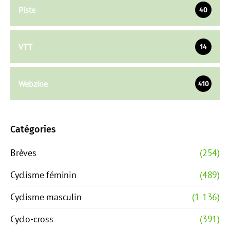
Piste
40
VTT
14
Webzine
410
Catégories
Brèves
(254)
Cyclisme féminin
(489)
Cyclisme masculin
(1 136)
Cyclo-cross
(391)