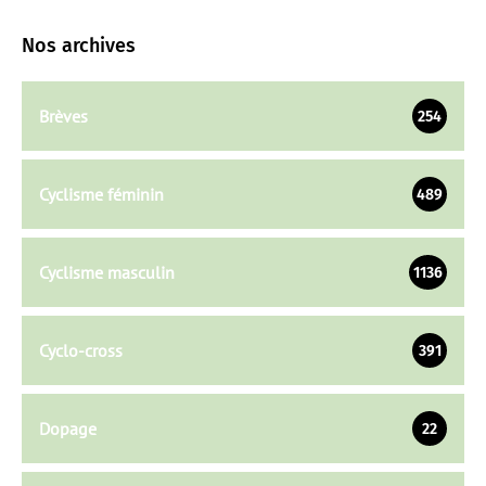
Nos archives
Brèves
254
Cyclisme féminin
489
Cyclisme masculin
1136
Cyclo-cross
391
Dopage
22