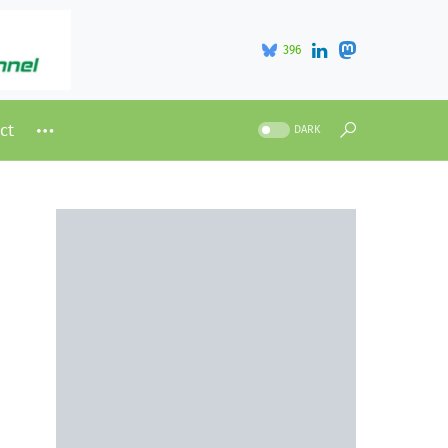
396
ct
DARK