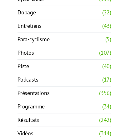
Dopage
(22)
Entretiens
(43)
Para-cyclisme
(5)
Photos
(107)
Piste
(40)
Podcasts
(17)
Présentations
(356)
Programme
(34)
Résultats
(242)
Vidéos
(314)