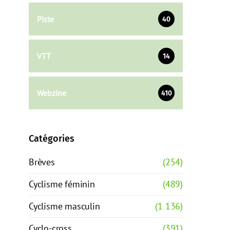
Piste
40
VTT
14
Webzine
410
Catégories
Brèves
(254)
Cyclisme féminin
(489)
Cyclisme masculin
(1 136)
Cyclo-cross
(391)