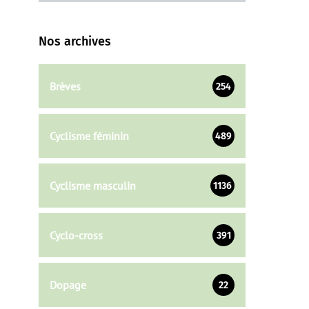
Nos archives
Brèves
254
Cyclisme féminin
489
Cyclisme masculin
1136
Cyclo-cross
391
Dopage
22