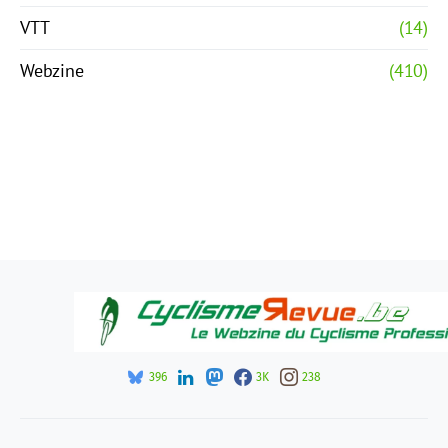
VTT
(14)
Webzine
(410)
396
3K
238