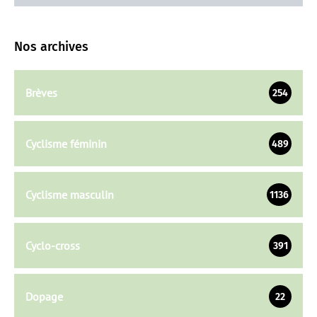
Nos archives
Brèves
254
Cyclisme féminin
489
Cyclisme masculin
1136
Cyclo-cross
391
Dopage
22