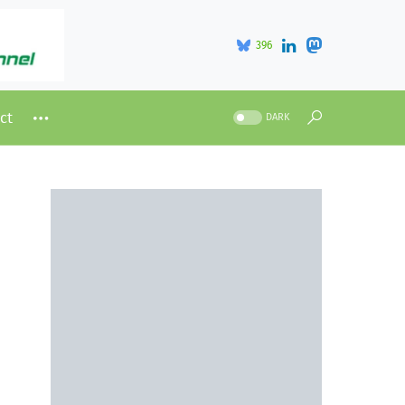
396
ct
DARK