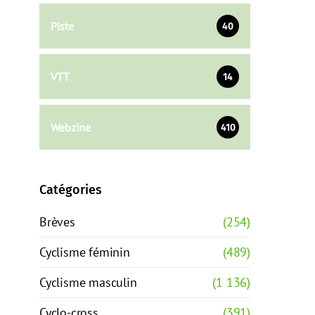
Piste
40
VTT
14
Webzine
410
Catégories
Brèves
(254)
Cyclisme féminin
(489)
Cyclisme masculin
(1 136)
Cyclo-cross
(391)