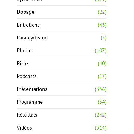
Dopage
(22)
Entretiens
(43)
Para-cyclisme
(5)
Photos
(107)
Piste
(40)
Podcasts
(17)
Présentations
(356)
Programme
(34)
Résultats
(242)
Vidéos
(314)