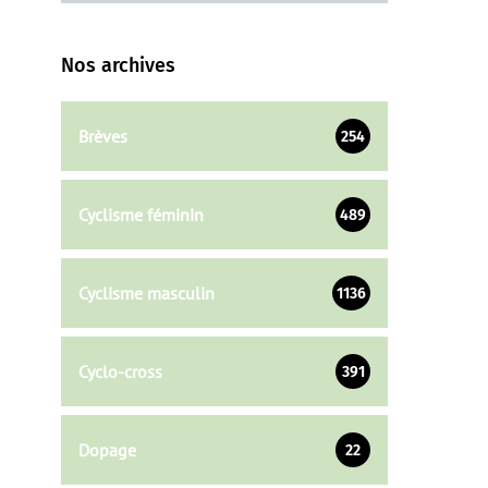
Nos archives
Brèves
254
Cyclisme féminin
489
Cyclisme masculin
1136
Cyclo-cross
391
Dopage
22