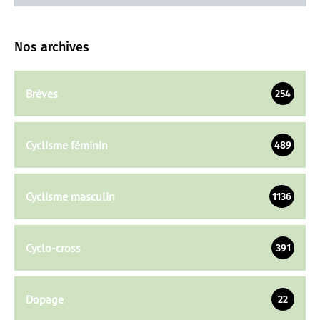
Nos archives
Brèves
254
Cyclisme féminin
489
Cyclisme masculin
1136
Cyclo-cross
391
Dopage
22