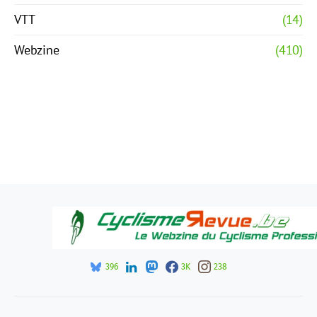
VTT
(14)
Webzine
(410)
396
3K
238