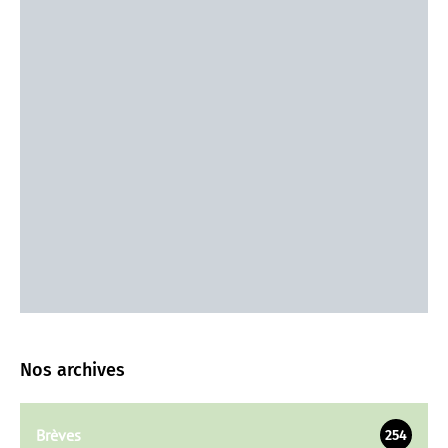
Nos archives
Brèves
254