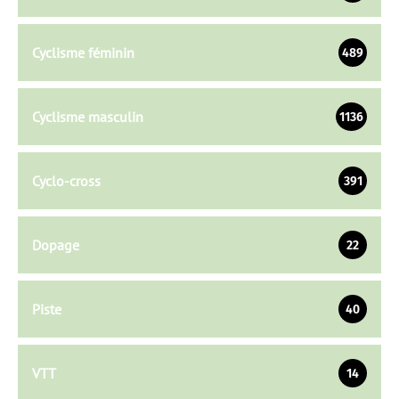
Cyclisme féminin
489
Cyclisme masculin
1136
Cyclo-cross
391
Dopage
22
Piste
40
VTT
14