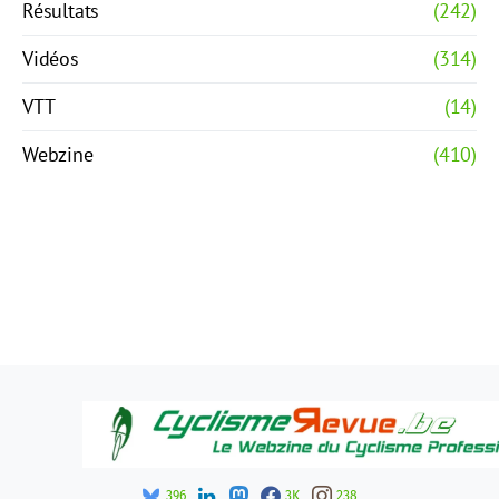
Résultats
(242)
Vidéos
(314)
VTT
(14)
Webzine
(410)
396
3K
238