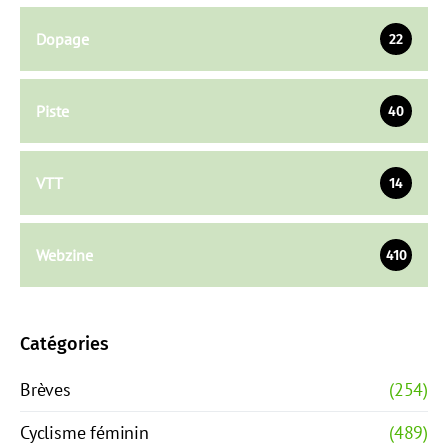
Dopage
22
Piste
40
VTT
14
Webzine
410
Catégories
Brèves
(254)
Cyclisme féminin
(489)