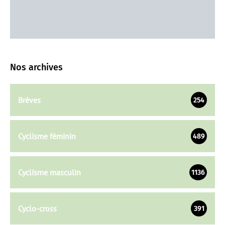
Nos archives
Brèves
254
Cyclisme féminin
489
Cyclisme masculin
1136
Cyclo-cross
391