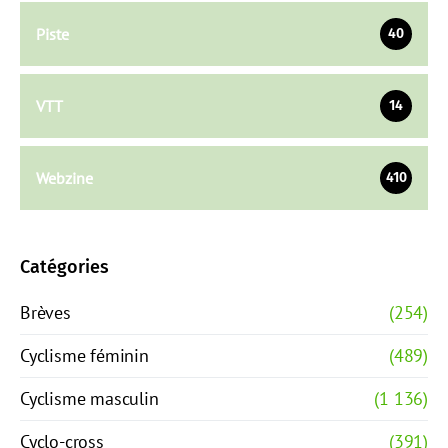
Piste
40
VTT
14
Webzine
410
Catégories
Brèves
(254)
Cyclisme féminin
(489)
Cyclisme masculin
(1 136)
Cyclo-cross
(391)