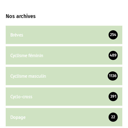
Nos archives
Brèves
254
Cyclisme féminin
489
Cyclisme masculin
1136
Cyclo-cross
391
Dopage
22