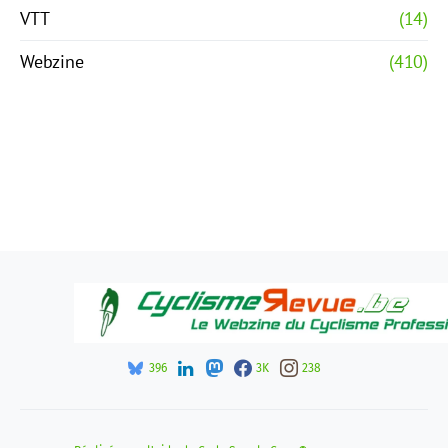
VTT
(14)
Webzine
(410)
396
3K
238