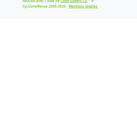
Réalisé avec l'aide de
Code Supply Co.
- ©
CyclismeRevue 2005-2026 -
Mentions légales