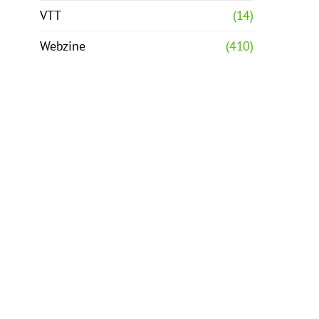
VTT
(14)
Webzine
(410)