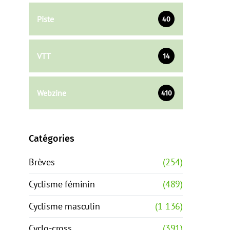
Piste
40
VTT
14
Webzine
410
Catégories
Brèves
(254)
Cyclisme féminin
(489)
Cyclisme masculin
(1 136)
Cyclo-cross
(391)