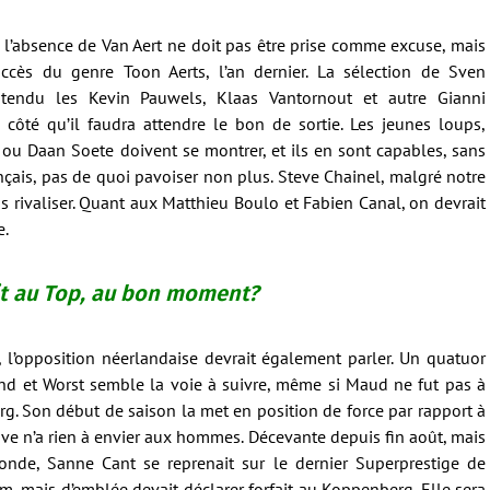
, l’absence de Van Aert ne doit pas être prise comme excuse, mais
uccès du genre Toon Aerts, l’an dernier. La sélection de Sven
endu les Kevin Pauwels, Klaas Vantornout et autre Gianni
 côté qu’il faudra attendre le bon de sortie. Les jeunes loups,
u Daan Soete doivent se montrer, et ils en sont capables, sans
ançais, pas de quoi pavoiser non plus. Steve Chainel, malgré notre
 rivaliser. Quant aux Matthieu Boulo et Fabien Canal, on devrait
e.
it au Top, au bon moment?
 l’opposition néerlandaise devrait également parler. Un quatuor
nd et Worst semble la voie à suivre, même si Maud ne fut pas à
rg. Son début de saison la met en position de force par rapport à
ave n’a rien à envier aux hommes. Décevante depuis fin août, mais
de, Sanne Cant se reprenait sur le dernier Superprestige de
 mais d’emblée devait déclarer forfait au Koppenberg. Elle sera