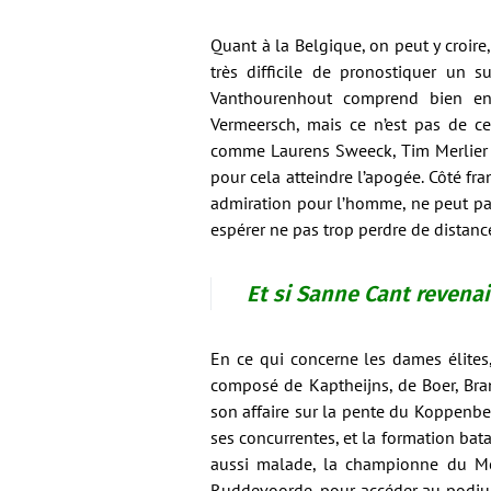
Quant à la Belgique, on peut y croire
très difficile de pronostiquer un s
Vanthourenhout comprend bien ent
Vermeersch, mais ce n’est pas de ce
comme Laurens Sweeck, Tim Merlier o
pour cela atteindre l’apogée. Côté fr
admiration pour l’homme, ne peut pas
espérer ne pas trop perdre de distanc
Et si Sanne Cant revena
En ce qui concerne les dames élites,
composé de Kaptheijns, de Boer, Bra
son affaire sur la pente du Koppenbe
ses concurrentes, et la formation bat
aussi malade, la championne du Mon
Ruddevoorde, pour accéder au podium,