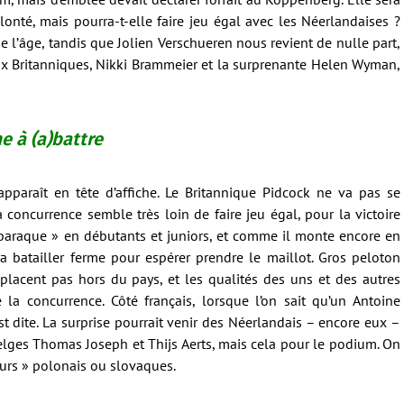
lonté, mais pourra-t-elle faire jeu égal avec les Néerlandaises ?
e l’âge, tandis que Jolien Verschueren nous revient de nulle part,
x Britanniques, Nikki Brammeier et la surprenante Helen Wyman,
 à (a)battre
pparaît en tête d’affiche. Le Britannique Pidcock ne va pas se
a concurrence semble très loin de faire jeu égal, pour la victoire
« baraque » en débutants et juniors, et comme il monte encore en
a batailler ferme pour espérer prendre le maillot. Gros peloton
placent pas hors du pays, et les qualités des uns et des autres
la concurrence. Côté français, lorsque l’on sait qu’un Antoine
t dite. La surprise pourrait venir des Néerlandais – encore eux –
Belges Thomas Joseph et Thijs Aerts, mais cela pour le podium. On
eurs » polonais ou slovaques.