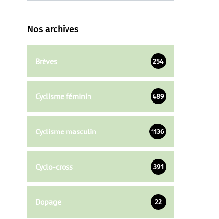
Nos archives
Brèves
254
Cyclisme féminin
489
Cyclisme masculin
1136
Cyclo-cross
391
Dopage
22