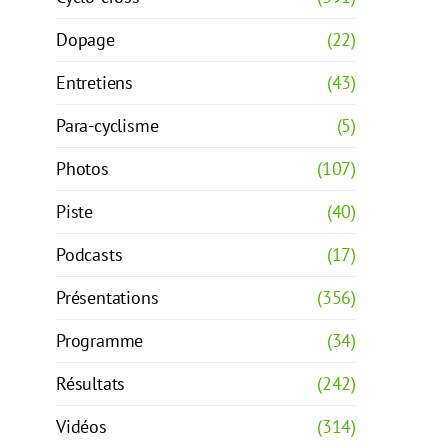
Dopage
(22)
Entretiens
(43)
Para-cyclisme
(5)
Photos
(107)
Piste
(40)
Podcasts
(17)
Présentations
(356)
Programme
(34)
Résultats
(242)
Vidéos
(314)