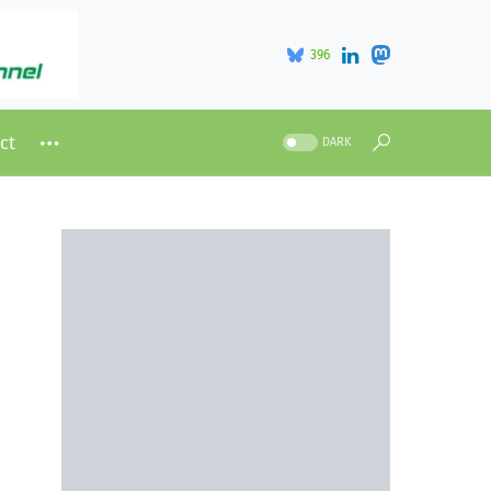
396
ct
DARK