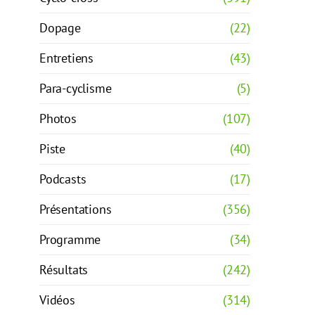
Dopage
(22)
Entretiens
(43)
Para-cyclisme
(5)
Photos
(107)
Piste
(40)
Podcasts
(17)
Présentations
(356)
Programme
(34)
Résultats
(242)
Vidéos
(314)