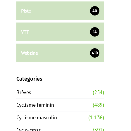
Piste
40
VTT
14
Webzine
410
Catégories
Brèves
(254)
Cyclisme féminin
(489)
Cyclisme masculin
(1 136)
Cyclo-cross
(391)