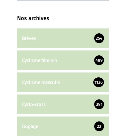
Nos archives
Brèves
254
Cyclisme féminin
489
Cyclisme masculin
1136
Cyclo-cross
391
Dopage
22