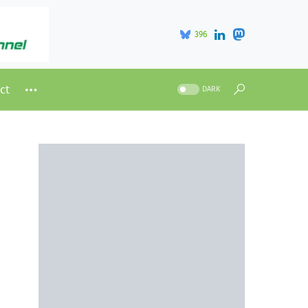
396
ct
DARK