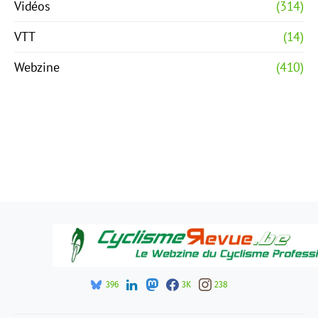
Vidéos
(314)
VTT
(14)
Webzine
(410)
396
3K
238