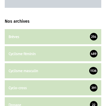
Nos archives
Brèves
254
Cyclisme féminin
489
Cyclisme masculin
1136
Cyclo-cross
391
Dopage
22