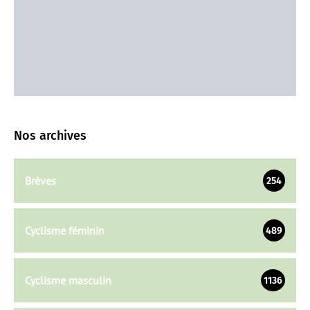
Nos archives
Brèves
254
Cyclisme féminin
489
Cyclisme masculin
1136