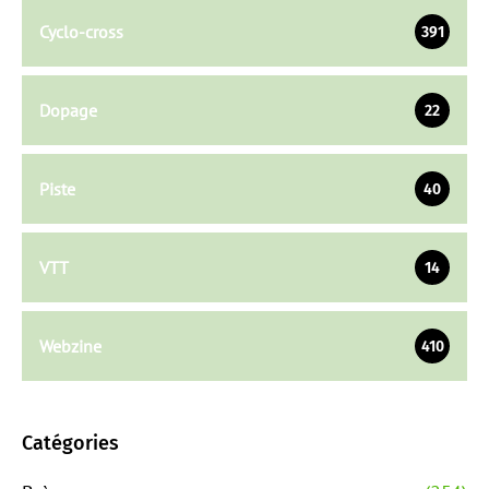
Cyclo-cross
391
Dopage
22
Piste
40
VTT
14
Webzine
410
Catégories