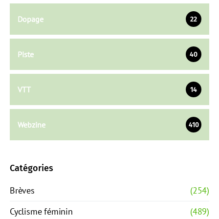
Dopage
22
Piste
40
VTT
14
Webzine
410
Catégories
Brèves
(254)
Cyclisme féminin
(489)