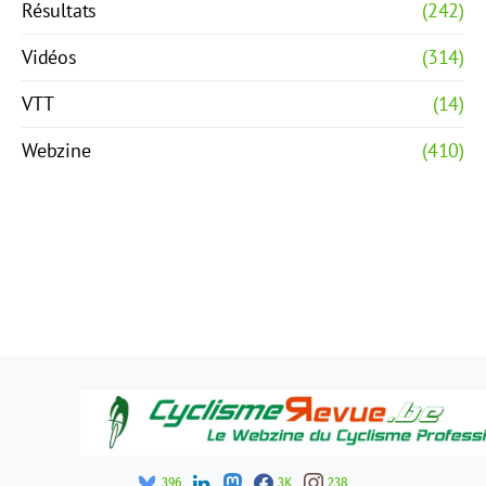
Résultats
(242)
Vidéos
(314)
VTT
(14)
Webzine
(410)
396
3K
238