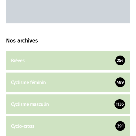
Nos archives
Brèves
254
Cyclisme féminin
489
Cyclisme masculin
1136
Cyclo-cross
391