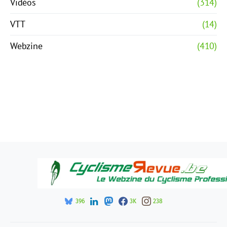
Vidéos
(314)
VTT
(14)
Webzine
(410)
396
3K
238