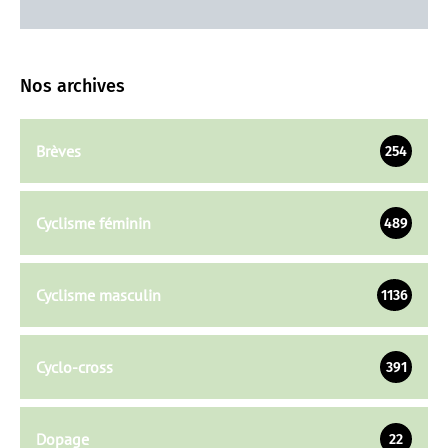
Nos archives
Brèves
254
Cyclisme féminin
489
Cyclisme masculin
1136
Cyclo-cross
391
Dopage
22