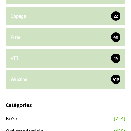
Dopage
22
Piste
40
VTT
14
Webzine
410
Catégories
Brèves
(254)