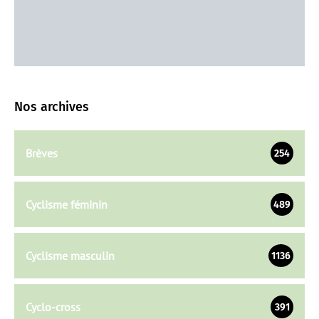
Nos archives
Brèves
254
Cyclisme féminin
489
Cyclisme masculin
1136
Cyclo-cross
391