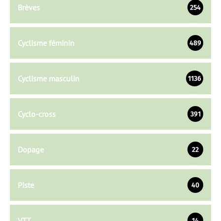
Brèves
254
Cyclisme féminin
489
Cyclisme masculin
1136
Cyclo-cross
391
Dopage
22
Piste
40
VTT
14