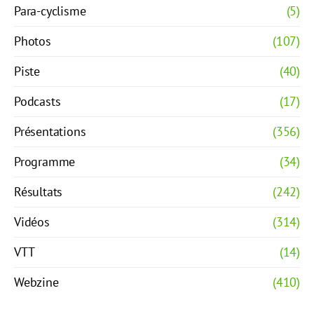
Para-cyclisme
(5)
Photos
(107)
Piste
(40)
Podcasts
(17)
Présentations
(356)
Programme
(34)
Résultats
(242)
Vidéos
(314)
VTT
(14)
Webzine
(410)