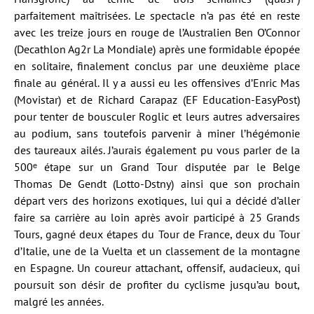
parfaitement maîtrisées. Le spectacle n’a pas été en reste
avec les treize jours en rouge de l’Australien Ben O’Connor
(Decathlon Ag2r La Mondiale) après une formidable épopée
en solitaire, finalement conclus par une deuxième place
finale au général. Il y a aussi eu les offensives d’Enric Mas
(Movistar) et de Richard Carapaz (EF Education-EasyPost)
pour tenter de bousculer Roglic et leurs autres adversaires
au podium, sans toutefois parvenir à miner l’hégémonie
des taureaux ailés. J’aurais également pu vous parler de la
500ᵉ étape sur un Grand Tour disputée par le Belge
Thomas De Gendt (Lotto-Dstny) ainsi que son prochain
départ vers des horizons exotiques, lui qui a décidé d’aller
faire sa carrière au loin après avoir participé à 25 Grands
Tours, gagné deux étapes du Tour de France, deux du Tour
d’Italie, une de la Vuelta et un classement de la montagne
en Espagne. Un coureur attachant, offensif, audacieux, qui
poursuit son désir de profiter du cyclisme jusqu’au bout,
malgré les années.