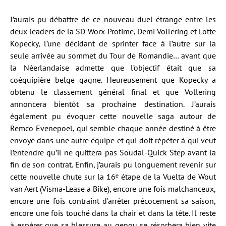
J’aurais pu débattre de ce nouveau duel étrange entre les
deux leaders de la SD Worx-Protime, Demi Vollering et Lotte
Kopecky, l’une décidant de sprinter face à l’autre sur la
seule arrivée au sommet du Tour de Romandie… avant que
la Néerlandaise admette que l’objectif était que sa
coéquipière belge gagne. Heureusement que Kopecky a
obtenu le classement général final et que Vollering
annoncera bientôt sa prochaine destination. J’aurais
également pu évoquer cette nouvelle saga autour de
Remco Evenepoel, qui semble chaque année destiné à être
envoyé dans une autre équipe et qui doit répéter à qui veut
l’entendre qu’il ne quittera pas Soudal-Quick Step avant la
fin de son contrat. Enfin, j’aurais pu longuement revenir sur
cette nouvelle chute sur la 16ᵉ étape de la Vuelta de Wout
van Aert (Visma-Lease a Bike), encore une fois malchanceux,
encore une fois contraint d’arrêter précocement sa saison,
encore une fois touché dans la chair et dans la tête. Il reste
à espérer que sa blessure au genou se résorbera bien vite