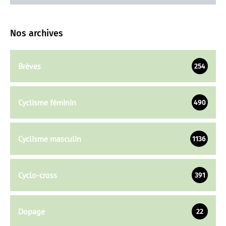
Nos archives
Brèves
254
Cyclisme féminin
490
Cyclisme masculin
1136
Cyclo-cross
391
Dopage
22