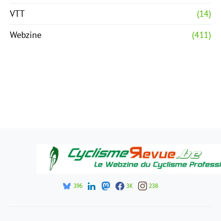
VTT
(14)
Webzine
(411)
396
3K
238