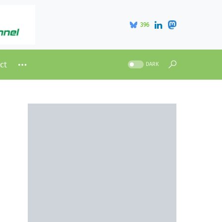
396
ct
DARK