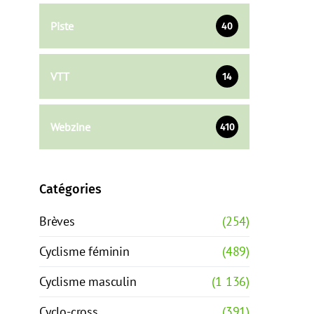
Piste
40
VTT
14
Webzine
410
Catégories
Brèves
(254)
Cyclisme féminin
(489)
Cyclisme masculin
(1 136)
Cyclo-cross
(391)