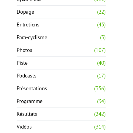
Dopage
(22)
Entretiens
(43)
Para-cyclisme
(5)
Photos
(107)
Piste
(40)
Podcasts
(17)
Présentations
(356)
Programme
(34)
Résultats
(242)
Vidéos
(314)