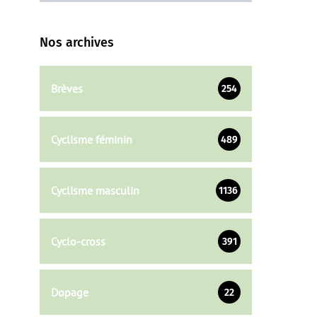
Nos archives
Brèves
254
Cyclisme féminin
489
Cyclisme masculin
1136
Cyclo-cross
391
Dopage
22