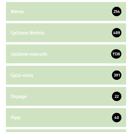
Brèves
254
Cyclisme féminin
489
Cyclisme masculin
1136
Cyclo-cross
391
Dopage
22
Piste
40