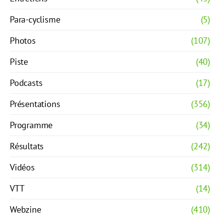
Para-cyclisme
(5)
Photos
(107)
Piste
(40)
Podcasts
(17)
Présentations
(356)
Programme
(34)
Résultats
(242)
Vidéos
(314)
VTT
(14)
Webzine
(410)