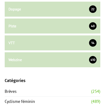
Dopage
22
Piste
40
VTT
14
Webzine
410
Catégories
Brèves
(254)
Cyclisme féminin
(489)