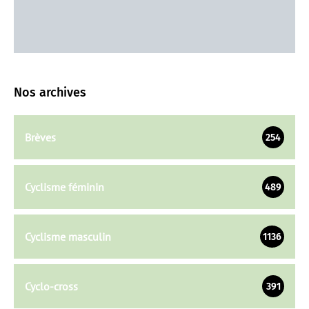
Nos archives
Brèves
254
Cyclisme féminin
489
Cyclisme masculin
1136
Cyclo-cross
391