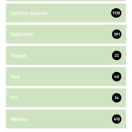
Cyclisme masculin
1136
Cyclo-cross
391
Dopage
22
Piste
40
VTT
14
Webzine
410