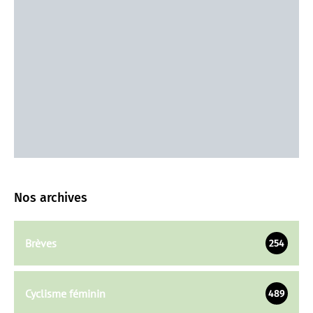
Nos archives
Brèves
254
Cyclisme féminin
489