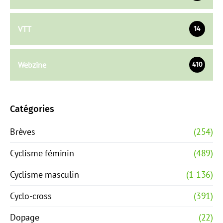
VTT
14
Webzine
410
Catégories
Brèves
(254)
Cyclisme féminin
(489)
Cyclisme masculin
(1 136)
Cyclo-cross
(391)
Dopage
(22)