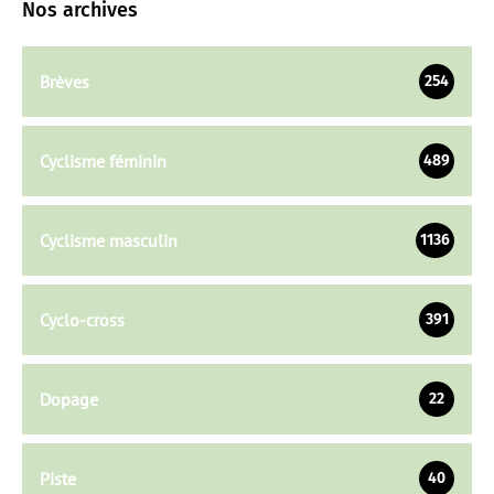
Nos archives
Brèves
254
Cyclisme féminin
489
Cyclisme masculin
1136
Cyclo-cross
391
Dopage
22
Piste
40