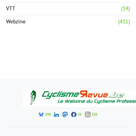
VTT
(14)
Webzine
(411)
396
3K
238