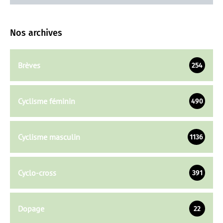
Nos archives
Brèves
254
Cyclisme féminin
490
Cyclisme masculin
1136
Cyclo-cross
391
Dopage
22