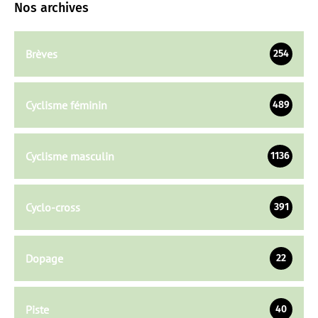
Nos archives
Brèves
254
Cyclisme féminin
489
Cyclisme masculin
1136
Cyclo-cross
391
Dopage
22
Piste
40