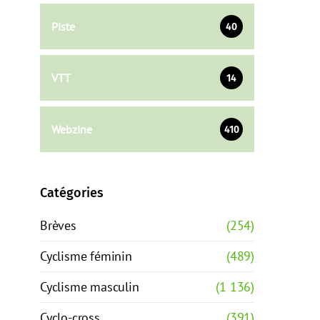
Piste
40
VTT
14
Webzine
410
Catégories
Brèves
(254)
Cyclisme féminin
(489)
Cyclisme masculin
(1 136)
Cyclo-cross
(391)