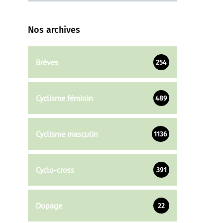
Nos archives
Brèves
254
Cyclisme féminin
489
Cyclisme masculin
1136
Cyclo-cross
391
Dopage
22