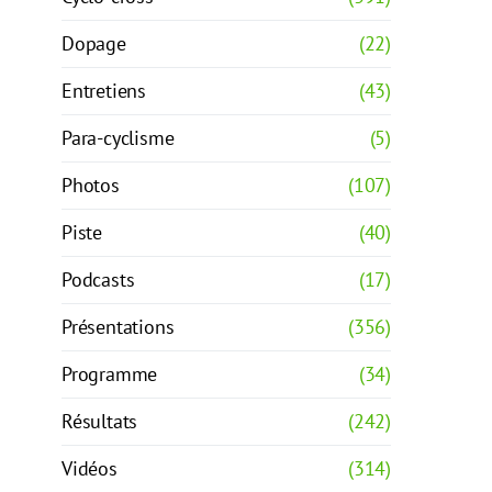
Dopage
(22)
Entretiens
(43)
Para-cyclisme
(5)
Photos
(107)
Piste
(40)
Podcasts
(17)
Présentations
(356)
Programme
(34)
Résultats
(242)
Vidéos
(314)