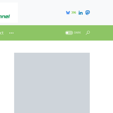
396
ct
DARK