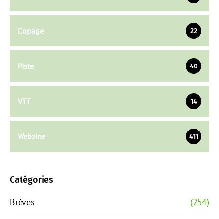
Dopage
22
Piste
40
VTT
14
Webzine
411
Catégories
Brèves
(254)