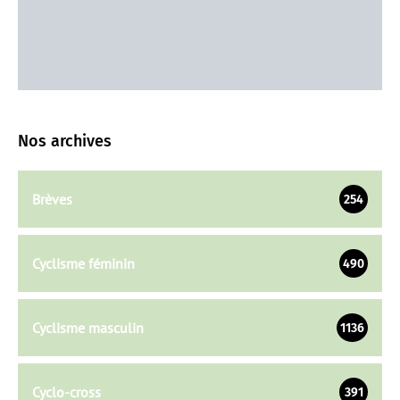
Nos archives
Brèves
254
Cyclisme féminin
490
Cyclisme masculin
1136
Cyclo-cross
391