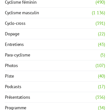
Cyclisme féminin
(490)
Cyclisme masculin
(1 136)
Cyclo-cross
(391)
Dopage
(22)
Entretiens
(43)
Para-cyclisme
(5)
Photos
(107)
Piste
(40)
Podcasts
(17)
Présentations
(356)
Programme
(34)