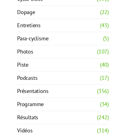
Dopage
(22)
Entretiens
(43)
Para-cyclisme
(5)
Photos
(107)
Piste
(40)
Podcasts
(17)
Présentations
(356)
Programme
(34)
Résultats
(242)
Vidéos
(314)