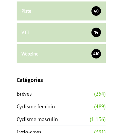
Piste
40
VTT
14
Webzine
410
Catégories
Brèves
(254)
Cyclisme féminin
(489)
Cyclisme masculin
(1 136)
Cyclo-cross
(391)