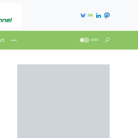
396
ct
DARK