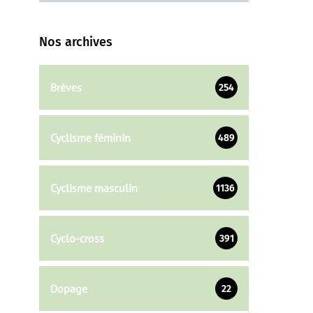
Nos archives
Brèves
254
Cyclisme féminin
489
Cyclisme masculin
1136
Cyclo-cross
391
Dopage
22