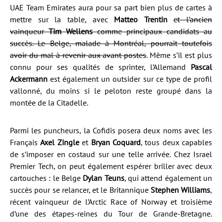
UAE Team Emirates aura pour sa part bien plus de cartes à
mettre sur la table, avec
Matteo Trentin
et l’ancien
vainqueur
Tim Wellens
comme principaux candidats au
succès. Le Belge, malade à Montréal, pourrait toutefois
avoir du mal à revenir aux avant-postes
. Même s’il est plus
connu pour ses qualités de sprinter, l’Allemand
Pascal
Ackermann
est également un outsider sur ce type de profil
vallonné, du moins si le peloton reste groupé dans la
montée de la Citadelle.
Parmi les puncheurs, la Cofidis posera deux noms avec les
Français
Axel Zingle
et
Bryan Coquard
, tous deux capables
de s’imposer en costaud sur une telle arrivée. Chez Israel
Premier Tech, on peut également espérer briller avec deux
cartouches : le Belge
Dylan Teuns
, qui attend également un
succès pour se relancer, et le Britannique
Stephen Williams
,
récent vainqueur de l’Arctic Race of Norway et troisième
d’une des étapes-reines du Tour de Grande-Bretagne.