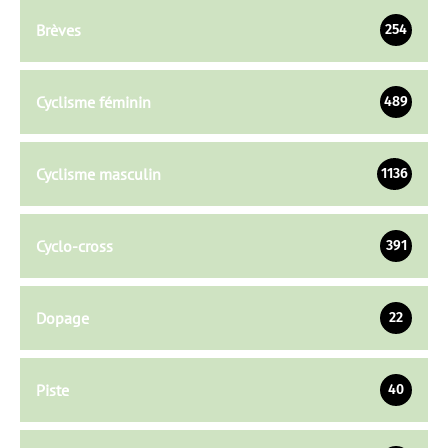
Brèves
254
Cyclisme féminin
489
Cyclisme masculin
1136
Cyclo-cross
391
Dopage
22
Piste
40