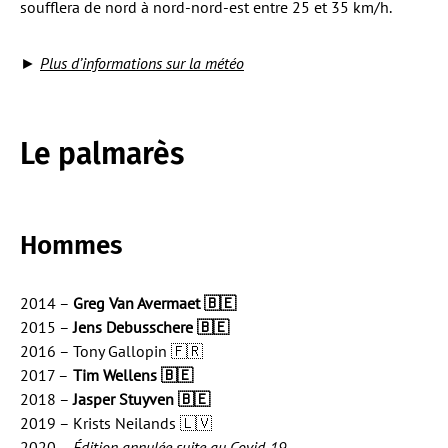
soufflera de nord à nord-nord-est entre 25 et 35 km/h.
►
Plus d’informations sur la météo
Le palmarès
Hommes
2014 –
Greg Van Avermaet 🇧🇪
2015 –
Jens Debusschere 🇧🇪
2016 – Tony Gallopin 🇫🇷
2017 –
Tim Wellens
🇧🇪
2018 –
Jasper Stuyven
🇧🇪
2019 – Krists Neilands 🇱🇻
2020 –
Édition annulée suite au Covid-19