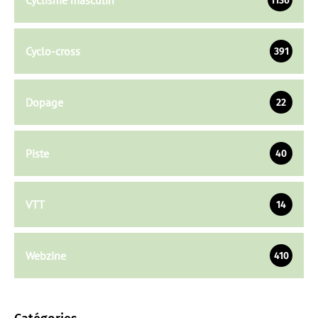
Cyclisme masculin
1136
Cyclo-cross
391
Dopage
22
Piste
40
VTT
14
Webzine
410