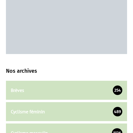
Nos archives
Brèves
254
Cyclisme féminin
489