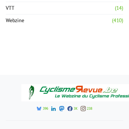
VTT
(14)
Webzine
(410)
396
3K
238