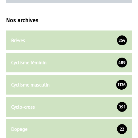
Nos archives
Brèves
254
Cyclisme féminin
489
Cyclisme masculin
1136
Cyclo-cross
391
Dopage
22