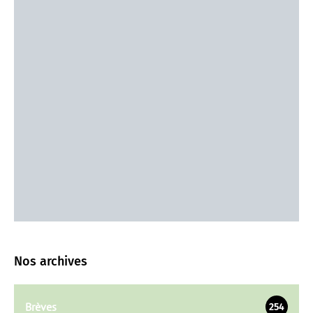
Nos archives
Brèves
254