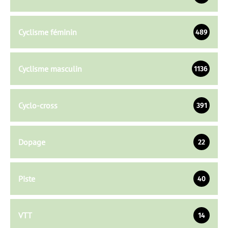
Cyclisme féminin
489
Cyclisme masculin
1136
Cyclo-cross
391
Dopage
22
Piste
40
VTT
14