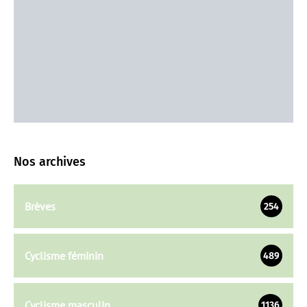
Nos archives
Brèves
254
Cyclisme féminin
489
Cyclisme masculin
1136