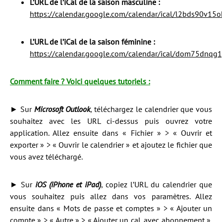
L’URL de l’iCal de la saison masculine :
https://calendar.google.com/calendar/ical/l2bds90v15
L’URL de l’iCal de la saison féminine :
https://calendar.google.com/calendar/ical/dom75dnqg
Comment faire ? Voici quelques tutoriels :
► Sur
Microsoft Outlook
, téléchargez le calendrier que vous
souhaitez avec les URL ci-dessus puis ouvrez votre
application. Allez ensuite dans « Fichier » > « Ouvrir et
exporter » > « Ouvrir le calendrier » et ajoutez le fichier que
vous avez téléchargé.
► Sur
iOS (iPhone et iPad)
, copiez l’URL du calendrier que
vous souhaitez puis allez dans vos paramètres. Allez
ensuite dans « Mots de passe et comptes » > « Ajouter un
compte » > « Autre » > « Ajouter un cal. avec abonnement ».