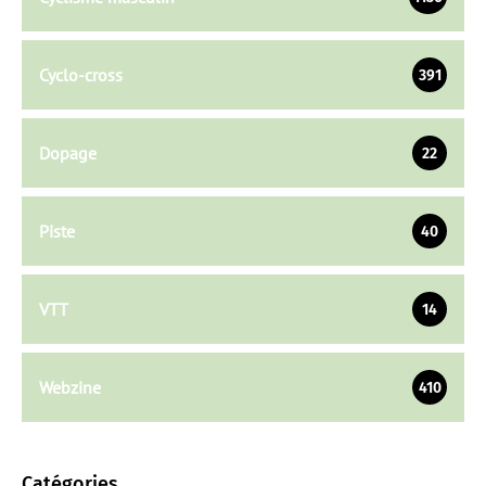
Cyclo-cross
391
Dopage
22
Piste
40
VTT
14
Webzine
410
Catégories