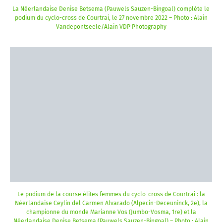
La Néerlandaise Denise Betsema (Pauwels Sauzen-Bingoal) complète le
podium du cyclo-cross de Courtrai, le 27 novembre 2022 – Photo : Alain
Vandepontseele/Alain VDP Photography
Le podium de la course élites femmes du cyclo-cross de Courtrai : la
Néerlandaise Ceylin del Carmen Alvarado (Alpecin-Deceuninck, 2e), la
championne du monde Marianne Vos (Jumbo-Vosma, 1re) et la
Néerlandaise Denise Betsema (Pauwels Sauzen-Bingoal) – Photo : Alain