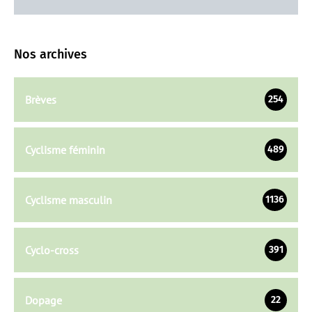
Nos archives
Brèves
254
Cyclisme féminin
489
Cyclisme masculin
1136
Cyclo-cross
391
Dopage
22