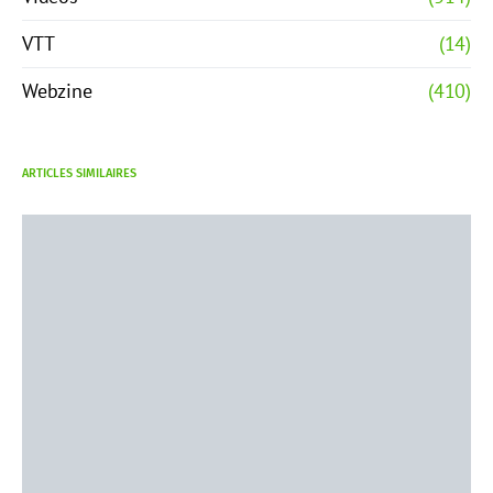
VTT
(14)
Webzine
(410)
ARTICLES SIMILAIRES