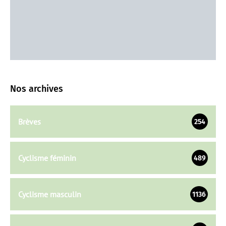
Nos archives
Brèves
254
Cyclisme féminin
489
Cyclisme masculin
1136