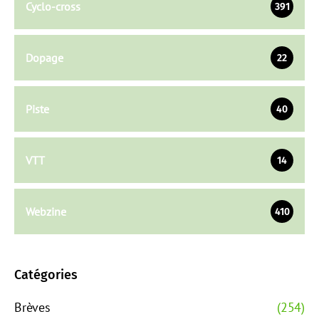
Cyclo-cross
391
Dopage
22
Piste
40
VTT
14
Webzine
410
Catégories
Brèves
(254)