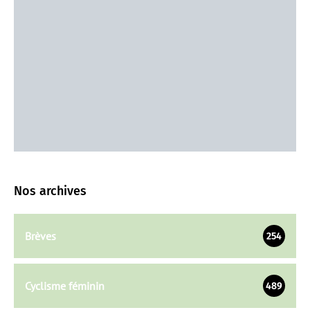
Nos archives
Brèves
254
Cyclisme féminin
489