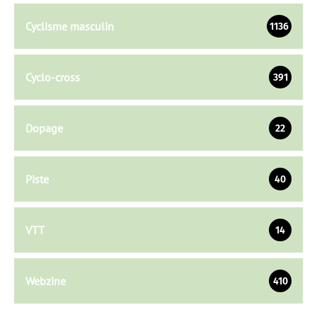
Cyclisme masculin
1136
Cyclo-cross
391
Dopage
22
Piste
40
VTT
14
Webzine
410