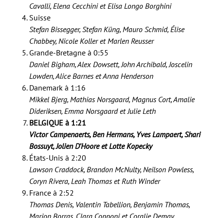
Cavalli, Elena Cecchini et Elisa Longo Borghini
Suisse
Stefan Bissegger, Stefan Küng, Mauro Schmid, Élise
Chabbey, Nicole Koller et Marlen Reusser
Grande-Bretagne à 0:55
Daniel Bigham, Alex Dowsett, John Archibald, Joscelin
Lowden, Alice Barnes et Anna Henderson
Danemark à 1:16
Mikkel Bjerg, Mathias Norsgaard, Magnus Cort, Amalie
Dideriksen, Emma Norsgaard et Julie Leth
BELGIQUE à 1:21
Victor Campenaerts, Ben Hermans, Yves Lampaert, Shari
Bossuyt, Jolien D’Hoore et Lotte Kopecky
États-Unis à 2:20
Lawson Craddock, Brandon McNulty, Neilson Powless,
Coryn Rivera, Leah Thomas et Ruth Winder
France à 2:52
Thomas Denis, Valentin Tabellion, Benjamin Thomas,
Marion Borras, Clara Copponi et Coralie Demay