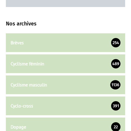
Nos archives
Brèves
254
Cyclisme féminin
489
Cyclisme masculin
1136
Cyclo-cross
391
Dopage
22