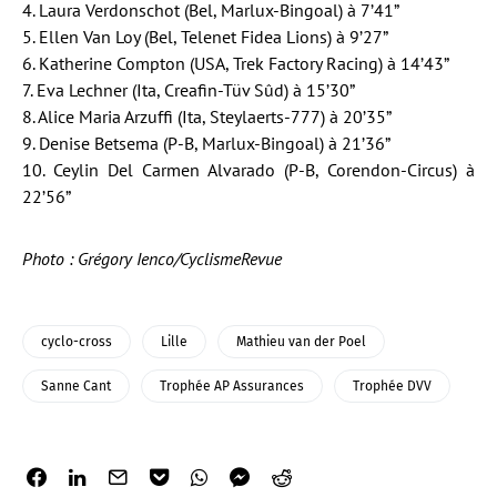
4. Laura Verdonschot (Bel, Marlux-Bingoal) à 7’41”
5. Ellen Van Loy (Bel, Telenet Fidea Lions) à 9’27”
6. Katherine Compton (USA, Trek Factory Racing) à 14’43”
7. Eva Lechner (Ita, Creafin-Tüv Sûd) à 15’30”
8. Alice Maria Arzuffi (Ita, Steylaerts-777) à 20’35”
9. Denise Betsema (P-B, Marlux-Bingoal) à 21’36”
10. Ceylin Del Carmen Alvarado (P-B, Corendon-Circus) à
22’56”
Photo : Grégory Ienco/CyclismeRevue
cyclo-cross
Lille
Mathieu van der Poel
Sanne Cant
Trophée AP Assurances
Trophée DVV