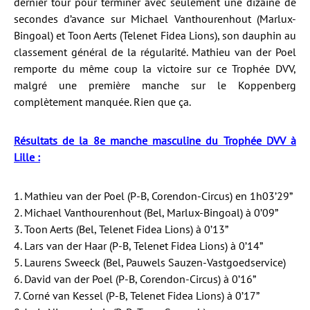
dernier tour pour terminer avec seulement une dizaine de
secondes d’avance sur Michael Vanthourenhout (Marlux-
Bingoal) et Toon Aerts (Telenet Fidea Lions), son dauphin au
classement général de la régularité. Mathieu van der Poel
remporte du même coup la victoire sur ce Trophée DVV,
malgré une première manche sur le Koppenberg
complètement manquée. Rien que ça.
Résultats de la 8e manche masculine du Trophée DVV à
Lille :
1. Mathieu van der Poel (P-B, Corendon-Circus) en 1h03’29”
2. Michael Vanthourenhout (Bel, Marlux-Bingoal) à 0’09”
3. Toon Aerts (Bel, Telenet Fidea Lions) à 0’13”
4. Lars van der Haar (P-B, Telenet Fidea Lions) à 0’14”
5. Laurens Sweeck (Bel, Pauwels Sauzen-Vastgoedservice)
6. David van der Poel (P-B, Corendon-Circus) à 0’16”
7. Corné van Kessel (P-B, Telenet Fidea Lions) à 0’17”