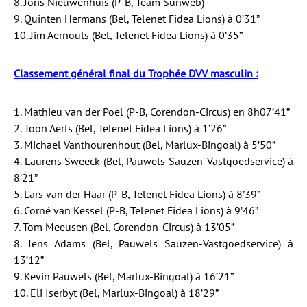
8. Joris Nieuwenhuis (P-B, Team Sunweb)
9. Quinten Hermans (Bel, Telenet Fidea Lions) à 0’31”
10. Jim Aernouts (Bel, Telenet Fidea Lions) à 0’35”
Classement général final du Trophée DVV masculin :
1. Mathieu van der Poel (P-B, Corendon-Circus) en 8h07’41”
2. Toon Aerts (Bel, Telenet Fidea Lions) à 1’26”
3. Michael Vanthourenhout (Bel, Marlux-Bingoal) à 5’50”
4. Laurens Sweeck (Bel, Pauwels Sauzen-Vastgoedservice) à
8’21”
5. Lars van der Haar (P-B, Telenet Fidea Lions) à 8’39”
6. Corné van Kessel (P-B, Telenet Fidea Lions) à 9’46”
7. Tom Meeusen (Bel, Corendon-Circus) à 13’05”
8. Jens Adams (Bel, Pauwels Sauzen-Vastgoedservice) à
13’12”
9. Kevin Pauwels (Bel, Marlux-Bingoal) à 16’21”
10. Eli Iserbyt (Bel, Marlux-Bingoal) à 18’29”