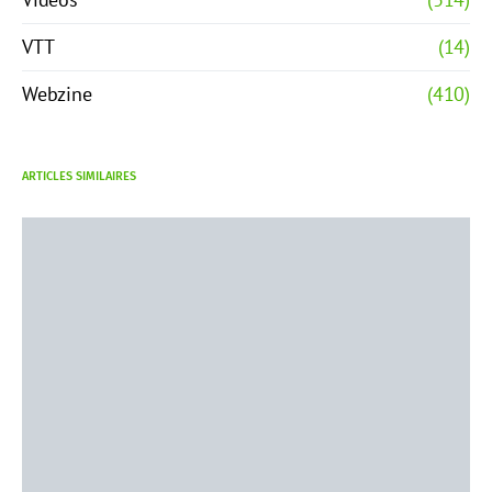
VTT
(14)
Webzine
(410)
ARTICLES SIMILAIRES