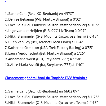
:
1. Sanne Cant (Bel, IKO-Beobank) en 45’37”
2. Denise Betsema (P-B, Marlux-Bingoal) à 0’02”
3. Loes Sels (Bel, Pauwels Sauzen-Vastgoedservice) à 0’03”
4. Inge van der Heijden (P-B, CCC-Liv Team) à 0’07”
5. Nikki Brammeier (G-B, Mudiiita Cyclocross Team) à 0’45”
6. Ellen van Loy (Bel, Telenet Fidea Lions) à 0’54”
7. Katherine Compton (USA, Trek Factory Racing) à 0’55”
8. Laura Verdonschot (Bel, Marlux-Bingoal) à 1’25”
9. Annemarie Worst (P-B, Steylaerts-777) à 1’38”
10. Alice Maria Arzuffi (Ita, Steylaerts-777) à 1’40”
Classement général final du Trophée DVV féminin :
1. Sanne Cant (Bel, IKO-Beobank) en 6h02’09”
2. Loes Sels (Bel, Pauwels Sauzen-Vastgoedservice) à 1’25”
3. Nikki Brammeier (G-B, Mudiiita Cyclocross Team) à 4’48”