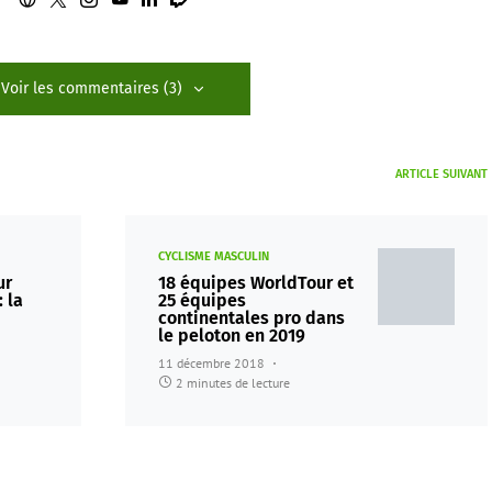
Voir les commentaires (3)
ARTICLE SUIVANT
CYCLISME MASCULIN
ur
18 équipes WorldTour et
 la
25 équipes
continentales pro dans
le peloton en 2019
11 décembre 2018
2 minutes de lecture