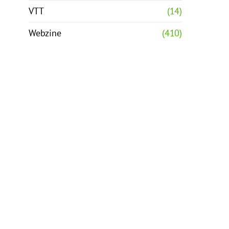
VTT
(14)
Webzine
(410)