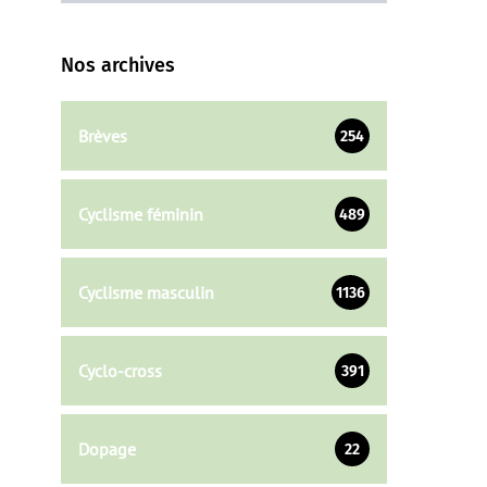
Nos archives
Brèves
254
Cyclisme féminin
489
Cyclisme masculin
1136
Cyclo-cross
391
Dopage
22