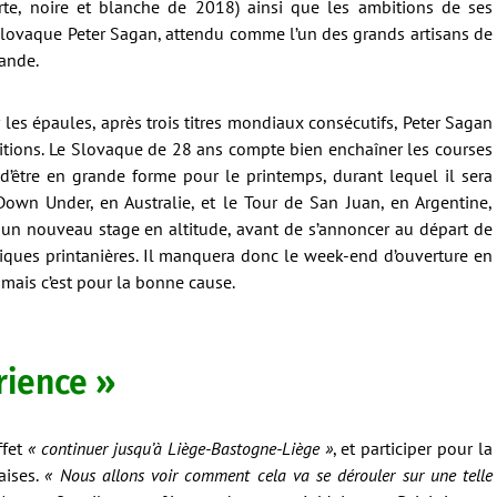
rte, noire et blanche de 2018) ainsi que les ambitions de ses
 Slovaque Peter Sagan, attendu comme l’un des grands artisans de
mande.
ur les épaules, après trois titres mondiaux consécutifs, Peter Sagan
itions. Le Slovaque de 28 ans compte bien enchaîner les courses
r d’être en grande forme pour le printemps, durant lequel il sera
Down Under, en Australie, et le Tour de San Juan, en Argentine,
 un nouveau stage en altitude, avant de s’annoncer au départ de
iques printanières. Il manquera donc le week-end d’ouverture en
 mais c’est pour la bonne cause.
rience »
ffet
« continuer jusqu’à Liège-Bastogne-Liège »
, et participer pour la
aises.
« Nous allons voir comment cela va se dérouler sur une telle