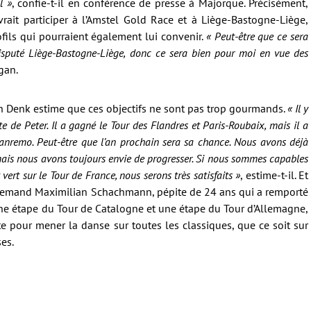
l »
, confie-t-il en conférence de presse à Majorque. Précisément,
rait participer à l’Amstel Gold Race et à Liège-Bastogne-Liège,
rofils qui pourraient également lui convenir.
« Peut-être que ce sera
disputé Liège-Bastogne-Liège, donc ce sera bien pour moi en vue des
gan.
Denk estime que ces objectifs ne sont pas trop gourmands.
« Il y
 de Peter. Il a gagné le Tour des Flandres et Paris-Roubaix, mais il a
Sanremo. Peut-être que l’an prochain sera sa chance. Nous avons déjà
 mais nous avons toujours envie de progresser. Si nous sommes capables
ert sur le Tour de France, nous serons très satisfaits »
, estime-t-il. Et
’Allemand Maximilian Schachmann, pépite de 24 ans qui a remporté
une étape du Tour de Catalogne et une étape du Tour d’Allemagne,
 pour mener la danse sur toutes les classiques, que ce soit sur
es.