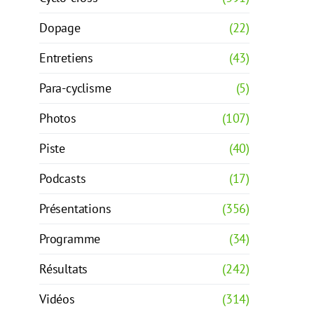
Dopage
(22)
Entretiens
(43)
Para-cyclisme
(5)
Photos
(107)
Piste
(40)
Podcasts
(17)
Présentations
(356)
Programme
(34)
Résultats
(242)
Vidéos
(314)