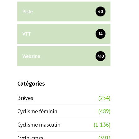
Piste
40
VTT
14
Webzine
410
Catégories
Brèves
(254)
Cyclisme féminin
(489)
Cyclisme masculin
(1 136)
Cyclo-cross
(391)