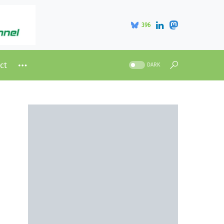
396
ct
DARK