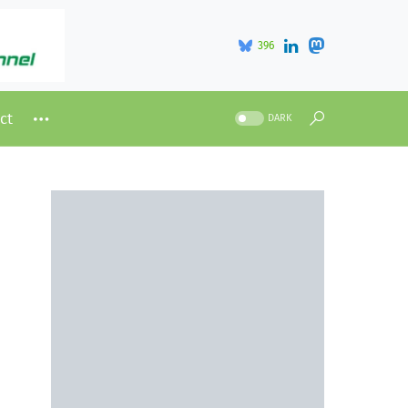
396
ct
DARK