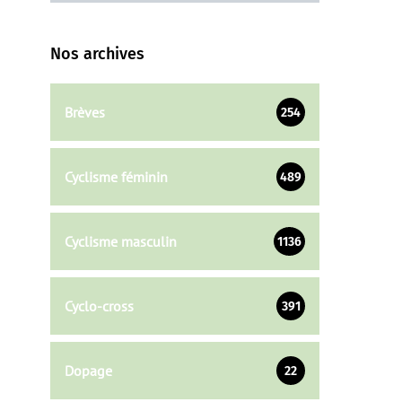
Nos archives
Brèves
254
Cyclisme féminin
489
Cyclisme masculin
1136
Cyclo-cross
391
Dopage
22