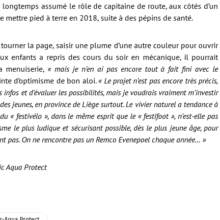
 a longtemps assumé le rôle de capitaine de route, aux côtés d’un
e mettre pied à terre en 2018, suite à des pépins de santé.
tourner la page, saisir une plume d’une autre couleur pour ouvrir
x enfants a repris des cours du soir en mécanique, il pourrait
a menuiserie,
« mais je n’en ai pas encore tout à fait fini avec le
ointe d’optimisme de bon aloi.
« Le projet n’est pas encore très précis,
s infos et d’évaluer les possibilités, mais je voudrais vraiment m’investir
s jeunes, en province de Liège surtout. Le vivier naturel a tendance à
u « festivélo », dans le même esprit que le « festifoot », n’est-elle pas
isme le plus ludique et sécurisant possible, dès le plus jeune âge, pour
issent pas. On ne rencontre pas un Remco Evenepoel chaque année… »
ic Aqua Protect
c-Aqua Protect