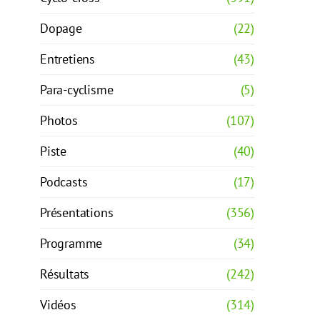
Dopage
(22)
Entretiens
(43)
Para-cyclisme
(5)
Photos
(107)
Piste
(40)
Podcasts
(17)
Présentations
(356)
Programme
(34)
Résultats
(242)
Vidéos
(314)