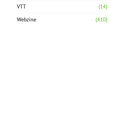
VTT
(14)
Webzine
(410)