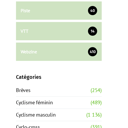
Piste
40
VTT
14
Webzine
410
Catégories
Brèves
(254)
Cyclisme féminin
(489)
Cyclisme masculin
(1 136)
Cyclo-cross
(391)