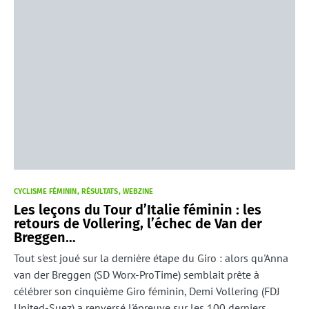
CYCLISME FÉMININ
RÉSULTATS
WEBZINE
Les leçons du Tour d’Italie féminin : les
retours de Vollering, l’échec de Van der
Breggen…
Tout s'est joué sur la dernière étape du Giro : alors qu'Anna
van der Breggen (SD Worx-ProTime) semblait prête à
célébrer son cinquième Giro féminin, Demi Vollering (FDJ
United-Suez) a renversé l'épreuve sur les 100 derniers