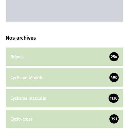
Nos archives
Brèves
254
Cyclisme féminin
490
Cyclisme masculin
1136
Cyclo-cross
391