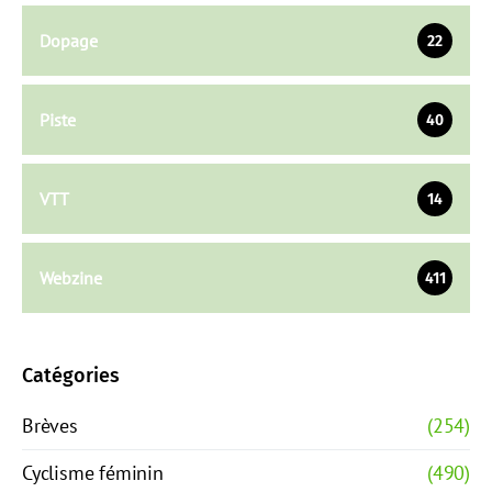
Dopage
22
Piste
40
VTT
14
Webzine
411
Catégories
Brèves
(254)
Cyclisme féminin
(490)