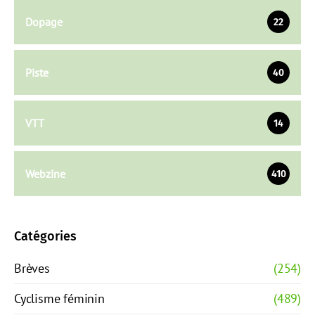
Dopage
22
Piste
40
VTT
14
Webzine
410
Catégories
Brèves
(254)
Cyclisme féminin
(489)