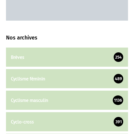
Nos archives
Brèves
254
Cyclisme féminin
489
Cyclisme masculin
1136
Cyclo-cross
391