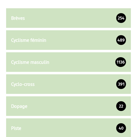
Brèves
254
Cyclisme féminin
489
Cyclisme masculin
1136
Cyclo-cross
391
Dopage
22
Piste
40