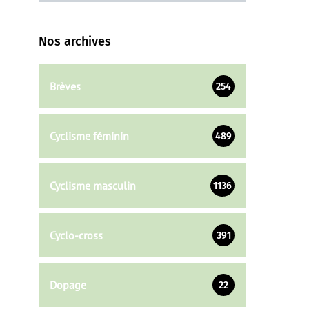
Nos archives
Brèves
254
Cyclisme féminin
489
Cyclisme masculin
1136
Cyclo-cross
391
Dopage
22