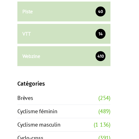
Piste
40
VTT
14
Webzine
410
Catégories
Brèves
(254)
Cyclisme féminin
(489)
Cyclisme masculin
(1 136)
Cyclo-cross
(391)