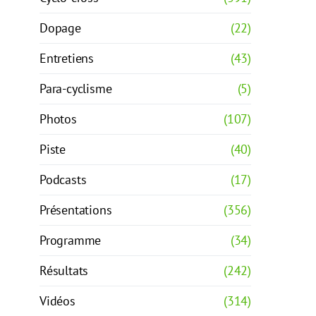
Dopage
(22)
Entretiens
(43)
Para-cyclisme
(5)
Photos
(107)
Piste
(40)
Podcasts
(17)
Présentations
(356)
Programme
(34)
Résultats
(242)
Vidéos
(314)