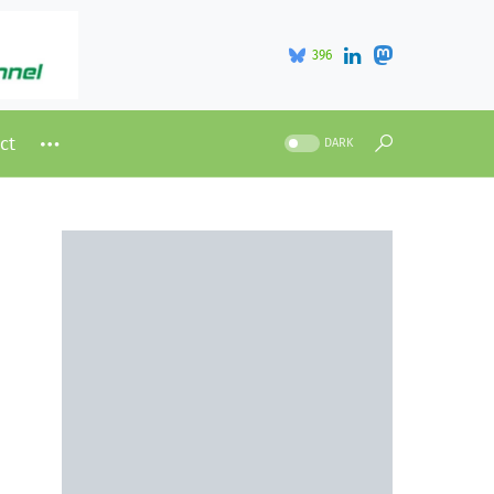
396
ct
DARK