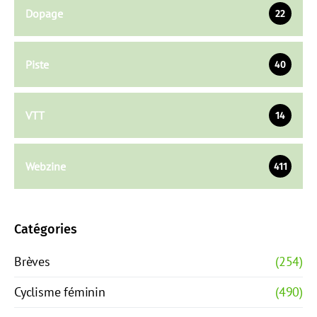
Dopage
22
Piste
40
VTT
14
Webzine
411
Catégories
Brèves
(254)
Cyclisme féminin
(490)