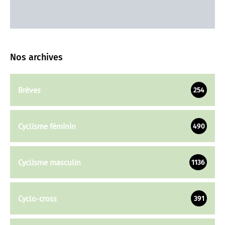
Nos archives
Brèves
254
Cyclisme féminin
490
Cyclisme masculin
1136
Cyclo-cross
391