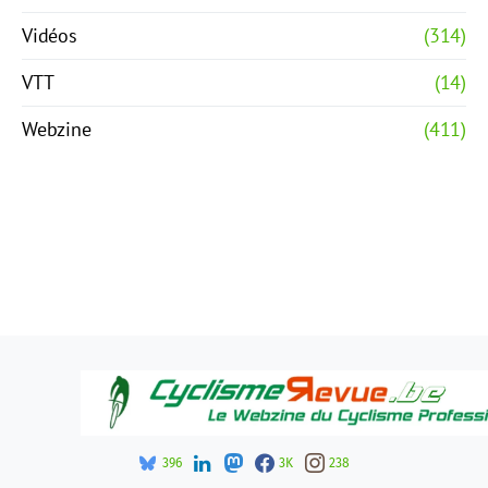
Vidéos
(314)
VTT
(14)
Webzine
(411)
396
3K
238