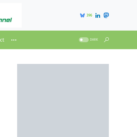
396
ct
DARK