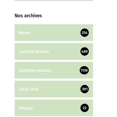
Nos archives
Brèves
254
Cyclisme féminin
489
Cyclisme masculin
1136
Cyclo-cross
391
Dopage
22