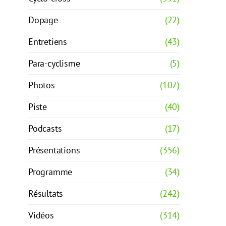
Dopage
(22)
Entretiens
(43)
Para-cyclisme
(5)
Photos
(107)
Piste
(40)
Podcasts
(17)
Présentations
(356)
Programme
(34)
Résultats
(242)
Vidéos
(314)