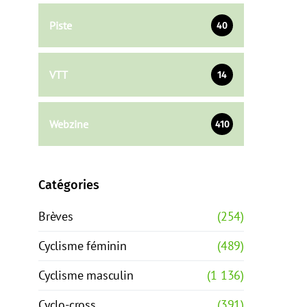
Piste
40
VTT
14
Webzine
410
Catégories
Brèves
(254)
Cyclisme féminin
(489)
Cyclisme masculin
(1 136)
Cyclo-cross
(391)