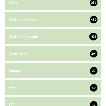
Brèves
254
Cyclisme féminin
489
Cyclisme masculin
1136
Cyclo-cross
391
Dopage
22
Piste
40
VTT
14