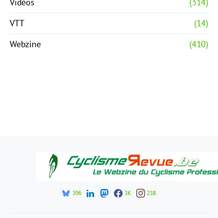
Vidéos
(314)
VTT
(14)
Webzine
(410)
396
3K
238