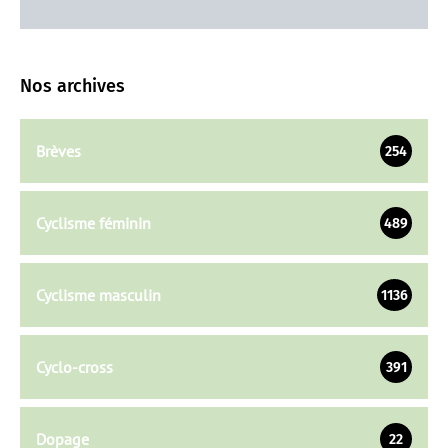
Nos archives
Brèves
254
Cyclisme féminin
489
Cyclisme masculin
1136
Cyclo-cross
391
Dopage
22